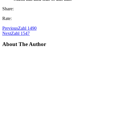
Share:
Rate:
Previous
Zahl 1490
Next
Zahl 1547
About The Author
ZahlenParty
Related Posts
Zahl 4345
26. Dezember 2012
Zahl 6864