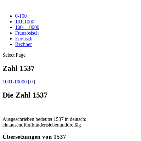
0-100
101-1000
1001-10000
Französisch
Englisch
Rechner
Select Page
Zahl 1537
1001-10000
|
0
|
Die Zahl 1537
Ausgeschrieben bedeutet 1537 in deutsch:
eintausendfünfhundertsiebenunddreißig
Übersetzungen von 1537