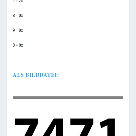
7 = 2x
8 = 0x
9 = 0x
0 = 0x
ALS BILDDATEI: