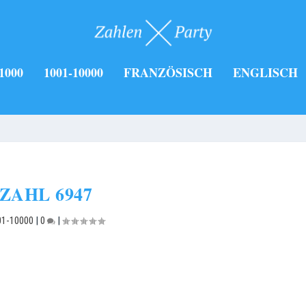
1000
1001-10000
FRANZÖSISCH
ENGLISCH
ZAHL 6947
01-10000
|
0
|