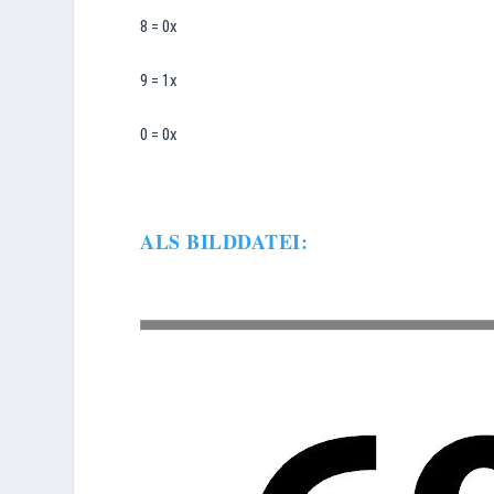
8 = 0x
9 = 1x
0 = 0x
ALS BILDDATEI: