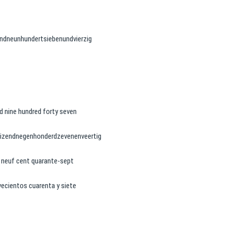
ndneunhundertsiebenundvierzig
d nine hundred forty seven
duizendnegenhonderdzevenenveertig
e neuf cent quarante-sept
vecientos cuarenta y siete