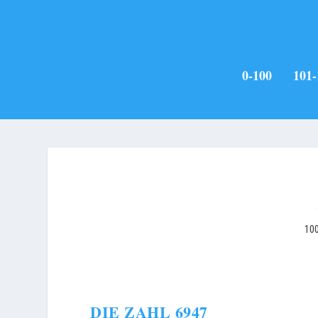
0-100
101-
10
DIE ZAHL 6947