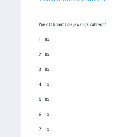
Wie oft kommt die jeweilige Zahl vor?
1 = 0x
2 = 0x
3 = 0x
4 = 1x
5 = 0x
6 = 1x
7 = 1x